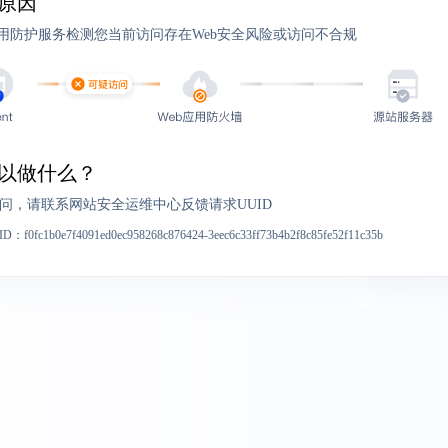
原因
应用防护服务检测您当前访问存在Web安全风险或访问不合规
以做什么？
问，请联系网站安全运维中心反馈请求UUID
ID：
f0fc1b0e7f4091ed0ec958268c876424-3eec6c33ff73b4b2f8c85fe52f11c35b